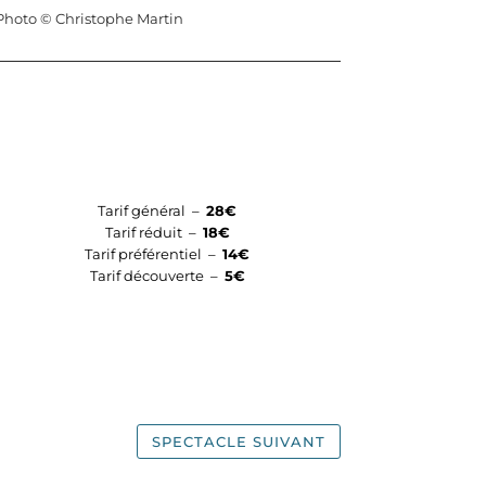
Photo © Christophe Martin
Tarif général –
28€
Tarif réduit –
18€
Tarif préférentiel –
14€
Tarif découverte –
5€
SPECTACLE SUIVANT