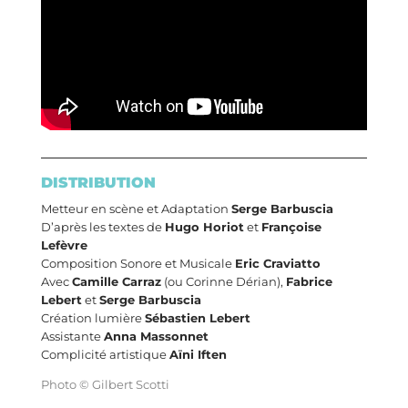
DISTRIBUTION
Metteur en scène et Adaptation
Serge Barbuscia
D’après les textes de
Hugo Horiot
et
Françoise
Lefèvre
Composition Sonore et Musicale
Eric Craviatto
Avec
Camille Carraz
(ou Corinne Dérian),
Fabrice
Lebert
et
Serge Barbuscia
Création lumière
Sébastien Lebert
Assistante
Anna Massonnet
Complicité artistique
Aïni Iften
Photo © Gilbert Scotti