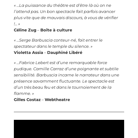
« …La puissance du théâtre est d’être là où on ne
l’attend pas. Un bon spectacle fait parfois avancer
plus vite que de mauvais discours, à vous de vérifier
!… »
Céline Zug
–
Boîte à culture
« …Serge Barbuscia conteur-né, fait entrer le
spectateur dans le temple du silence. »
Violetta Assia
–
Dauphiné Libéré
« …Fabrice Lebert est d’une remarquable force
pudique. Camille Carraz d’une poignante et subtile
sensibilité. Barbuscia incarne le narrateur dans une
présence savamment fluctuante. Le spectacle est
d’un très beau feu et dans le tournoiement de la
flamme. »
Gilles Costaz
–
Webtheatre